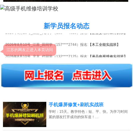
新学员报名动态
2026年8月10号_江苏_代同学（138****4023）报名:
【企业委培焊工特训班】
2026年8月10号_江苏_田同学（157****2744）报名:
【木工全能实战班】
2026年8月10号_北京_代同学（132****7125）报名:
【液晶电视维修实战班】
2026年8月10号_江苏_杨同学（181****5646）报名:
【装饰装修全能实战班】
2026年8月10号_山西_韩同学（137****8538）报名:
【叉车维修实战班】
2026年8月10号_贵州_吴同学（185****7632）报名:
【安防监控全能实战班】
2026年8月10号_陕西_吴同学（185****4189）报名:
【电动工具维修实战班】
手机爆屏修复+刷机实战班
学时：15天。教学特色：短、平、快。为学习时间
2026年8月10号_天津_马同学（182****3150）报名:
【木工全能实战班】
紧的朋友打开成功的快车道！…
2026年8月10号_山西_陈同学（154****5950）报名:
【空调维修实战班】