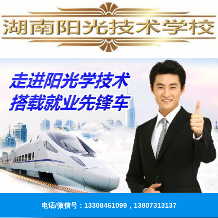
电话/微信号：13308461099，13807313137