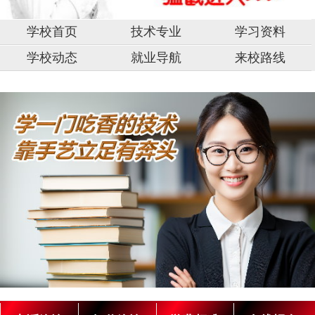
学校首页
技术专业
学习资料
学校动态
就业导航
来校路线
中
山
市,
固
原
市,
湖
南
银
阳
光
川
技
术