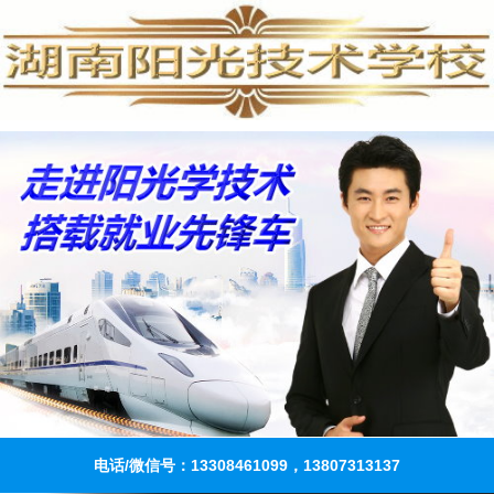
电话/微信号：13308461099，13807313137