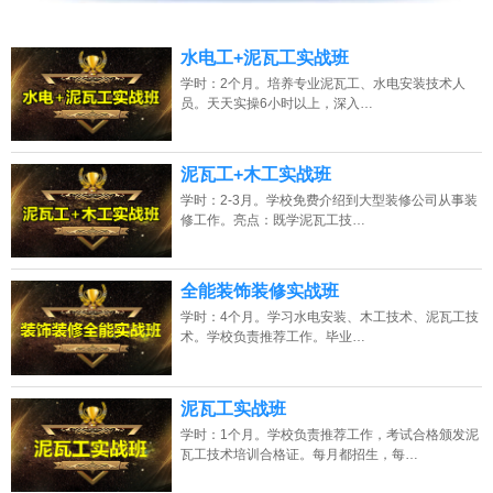
2026年8月8号_广西_苏同学（132****3219）报名:
【电动工具维修实战班】
水电工+泥瓦工实战班
2026年8月8号_重庆_王同学（131****8838）报名:
【水电安装实战班】
学时：2个月。培养专业泥瓦工、水电安装技术人
员。天天实操6小时以上，深入…
2026年8月8号_重庆_卢同学（134****4274）报名:
【电机马达维修实战班】
2026年8月8号_湖南_卢同学（131****7953）报名:
【瓦工全能实战班】
泥瓦工+木工实战班
学时：2-3月。学校免费介绍到大型装修公司从事装
2026年8月8号_陕西_陈同学（139****4983）报名:
【叉车维修实战班】
修工作。亮点：既学泥瓦工技…
2026年8月8号_陕西_杨同学（131****2094）报名:
【木工全能实战班】
全能装饰装修实战班
学时：4个月。学习水电安装、木工技术、泥瓦工技
术。学校负责推荐工作。毕业…
泥瓦工实战班
学时：1个月。学校负责推荐工作，考试合格颁发泥
瓦工技术培训合格证。每月都招生，每…