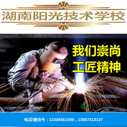
电话/微信号：13308461099，13807313137