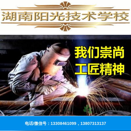
电话/微信号：13308461099，13807313137