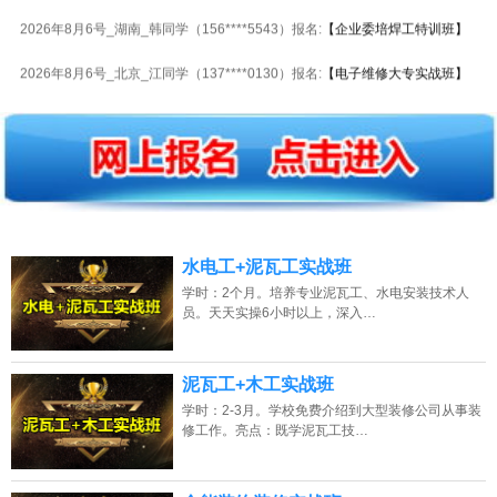
2026年8月6号_湖南_韩同学（156****5543）报名:
【企业委培焊工特训班】
2026年8月6号_北京_江同学（137****0130）报名:
【电子维修大专实战班】
2026年8月6号_天津_陈同学（130****7338）报名:
【木工全能实战班】
2026年8月6号_湖南_吴同学（138****7324）报名:
【瓦工全能实战班】
2026年8月6号_天津_李同学（150****6206）报名:
【电动工具维修实战班】
2026年8月6号_浙江_陈同学（135****0330）报名:
【电机马达维修实战班】
水电工+泥瓦工实战班
2026年8月6号_广东_胡同学（151****2371）报名:
【电动车维修实战班】
学时：2个月。培养专业泥瓦工、水电安装技术人
员。天天实操6小时以上，深入…
2026年8月6号_安徽_潘同学（134****3923）报名:
【木工全能实战班】
2026年8月6号_江西_陈同学（189****9325）报名:
【电机马达维修实战班】
泥瓦工+木工实战班
学时：2-3月。学校免费介绍到大型装修公司从事装
2026年8月6号_广西_江同学（137****2073）报名:
【家电维修全能实战班】
修工作。亮点：既学泥瓦工技…
2026年8月6号_广东_谭同学（158****6894）报名:
【电动工具维修实战班】