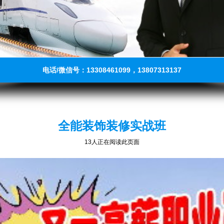
电话/微信号：13308461099，13807313137
全能装饰装修实战班
6人正在阅读此页面