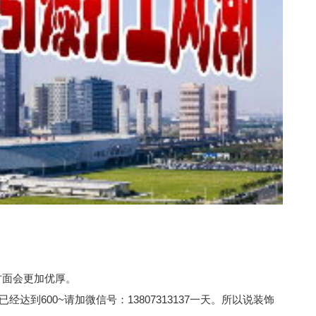
方面会更加优厚。
到600~请加微信号：13807313137一天。所以说装饰